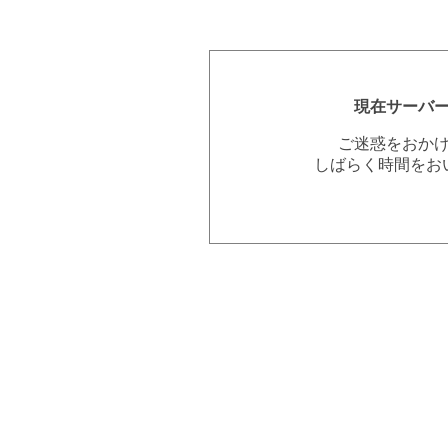
現在サーバ
ご迷惑をおか
しばらく時間をお