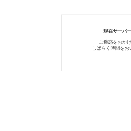
現在サーバ
ご迷惑をおか
しばらく時間をお