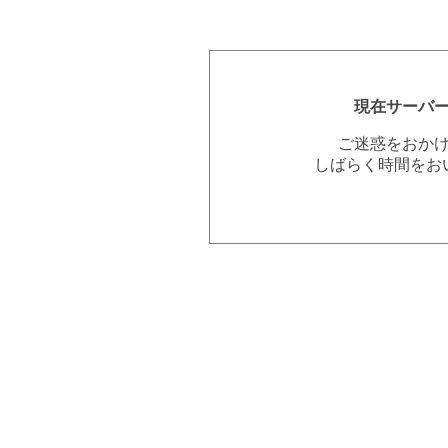
現在サーバ
ご迷惑をおか
しばらく時間をお