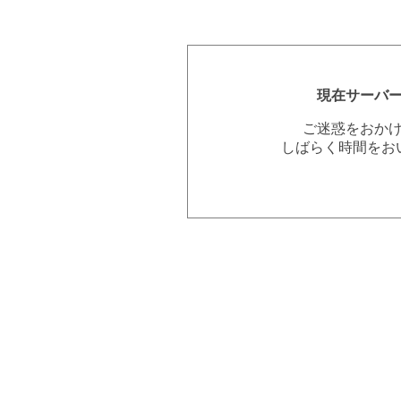
現在サーバ
ご迷惑をおか
しばらく時間をお