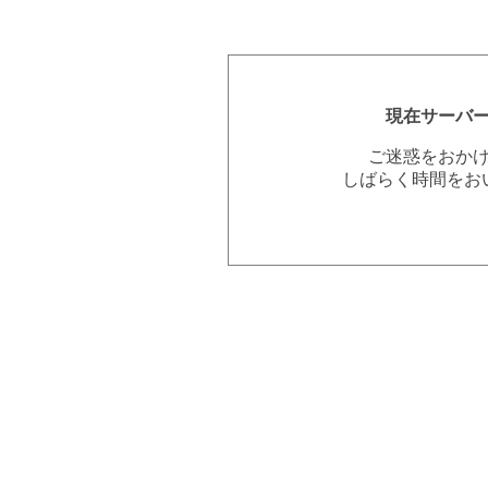
現在サーバ
ご迷惑をおか
しばらく時間をお