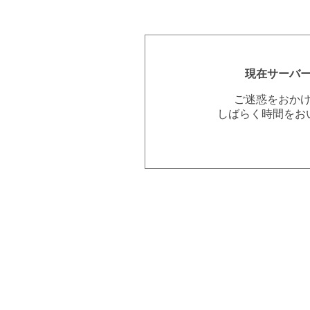
現在サーバ
ご迷惑をおか
しばらく時間をお