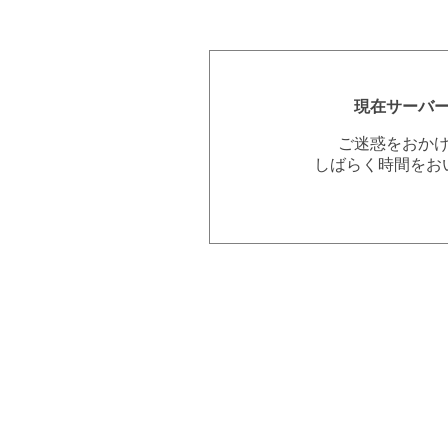
現在サーバ
ご迷惑をおか
しばらく時間をお