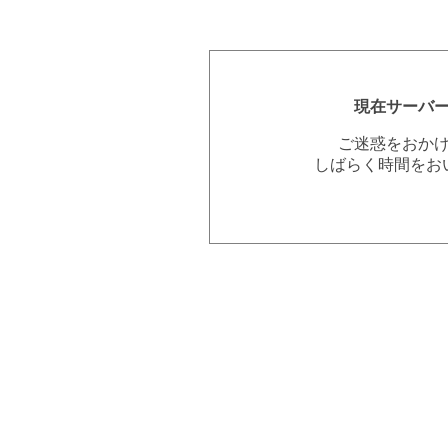
現在サーバ
ご迷惑をおか
しばらく時間をお