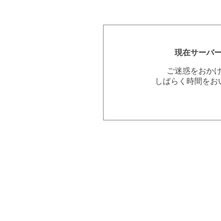
現在サーバ
ご迷惑をおか
しばらく時間をお