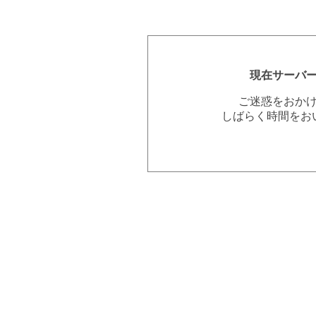
現在サーバ
ご迷惑をおか
しばらく時間をお