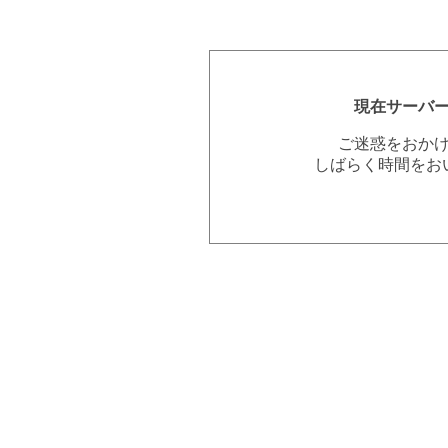
現在サーバ
ご迷惑をおか
しばらく時間をお