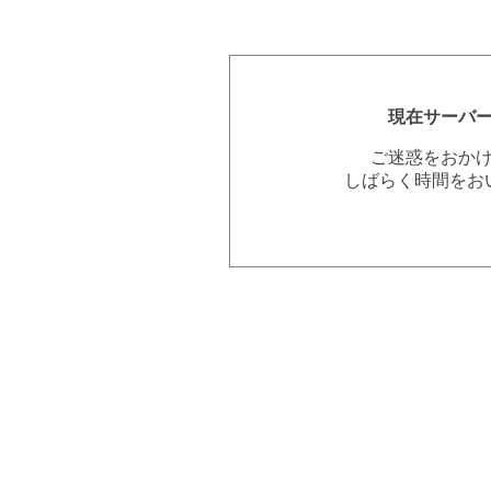
現在サーバ
ご迷惑をおか
しばらく時間をお