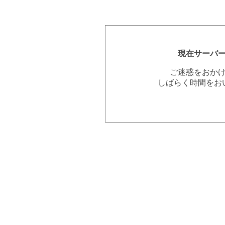
現在サーバ
ご迷惑をおか
しばらく時間をお