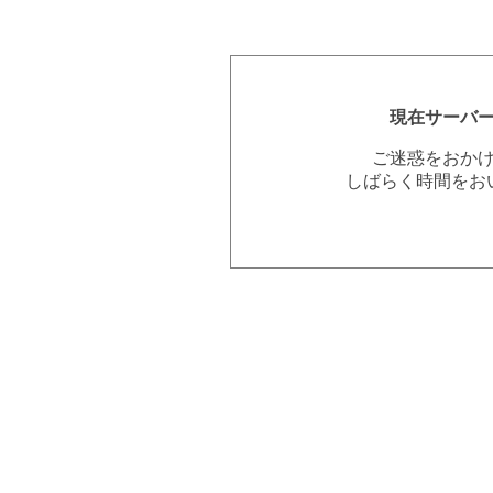
現在サーバ
ご迷惑をおか
しばらく時間をお