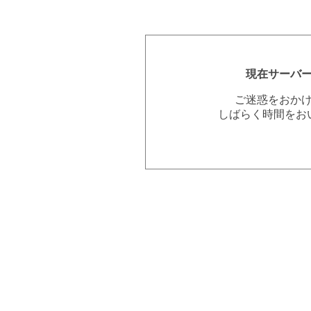
現在サーバ
ご迷惑をおか
しばらく時間をお