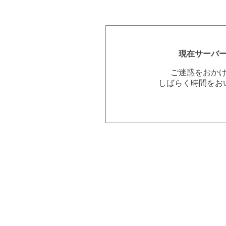
現在サーバ
ご迷惑をおか
しばらく時間をお