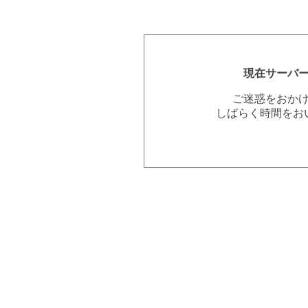
現在サーバ
ご迷惑をおか
しばらく時間をお