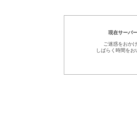
現在サーバ
ご迷惑をおか
しばらく時間をお