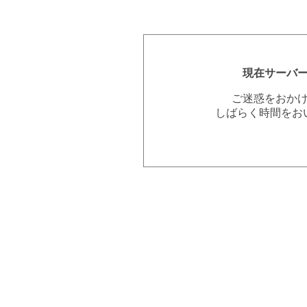
現在サーバ
ご迷惑をおか
しばらく時間をお