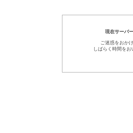
現在サーバ
ご迷惑をおか
しばらく時間をお