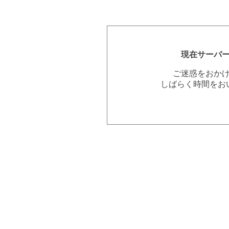
現在サーバ
ご迷惑をおか
しばらく時間をお