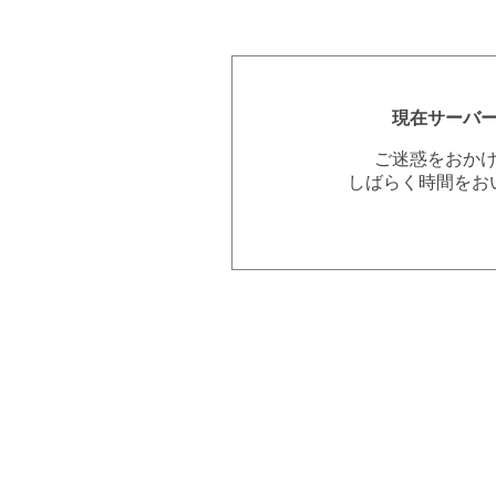
現在サーバ
ご迷惑をおか
しばらく時間をお