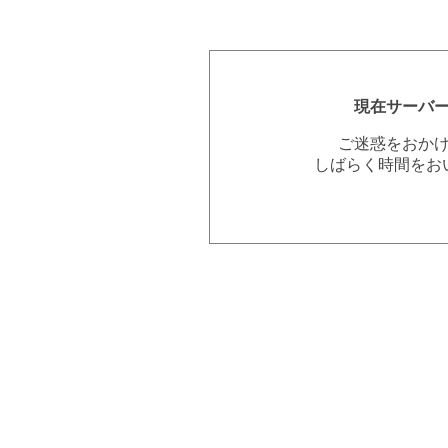
現在サーバ
ご迷惑をおか
しばらく時間をお