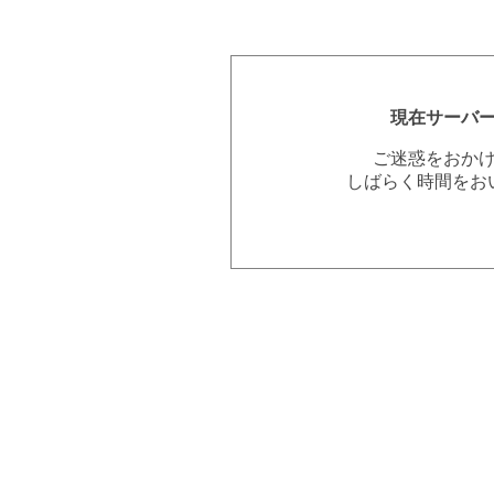
現在サーバ
ご迷惑をおか
しばらく時間をお