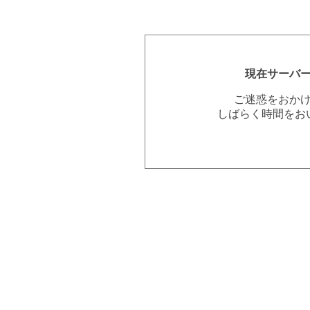
現在サーバ
ご迷惑をおか
しばらく時間をお