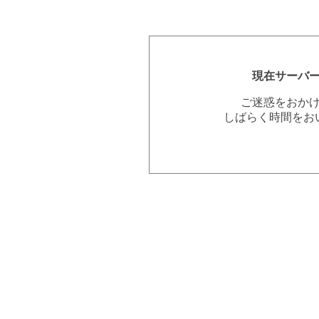
現在サーバ
ご迷惑をおか
しばらく時間をお