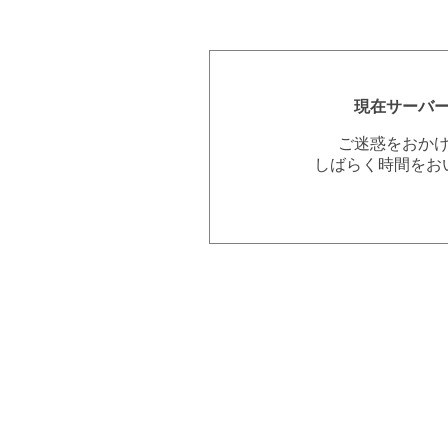
現在サーバ
ご迷惑をおか
しばらく時間をお