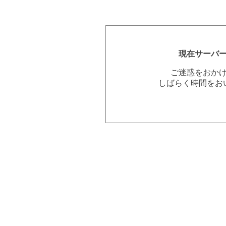
現在サーバ
ご迷惑をおか
しばらく時間をお