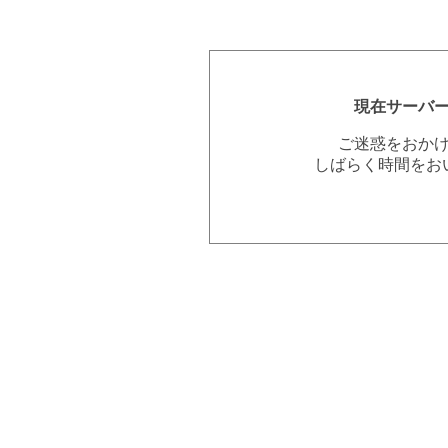
現在サーバ
ご迷惑をおか
しばらく時間をお