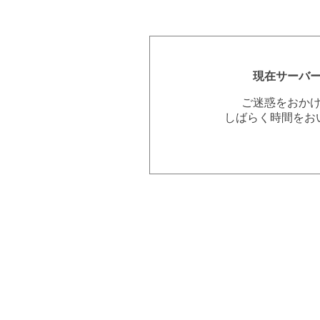
現在サーバ
ご迷惑をおか
しばらく時間をお