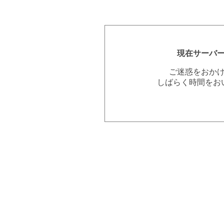
現在サーバ
ご迷惑をおか
しばらく時間をお