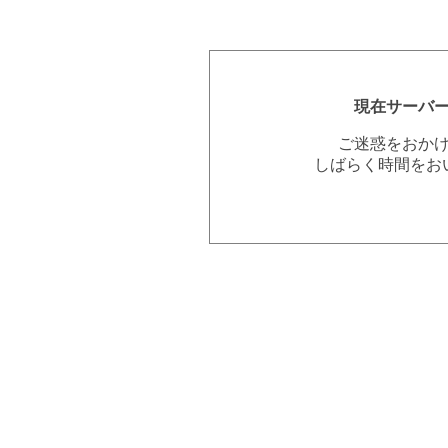
現在サーバ
ご迷惑をおか
しばらく時間をお