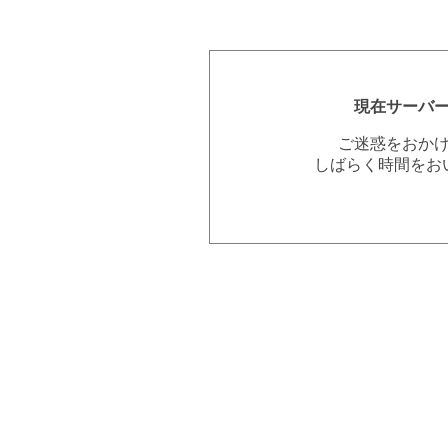
現在サーバ
ご迷惑をおか
しばらく時間をお