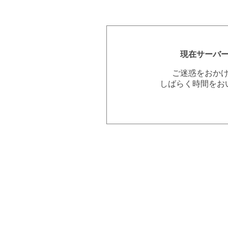
現在サーバ
ご迷惑をおか
しばらく時間をお