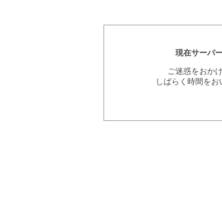
現在サーバ
ご迷惑をおか
しばらく時間をお