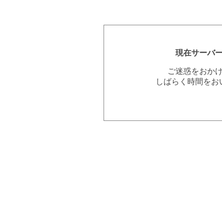
現在サーバ
ご迷惑をおか
しばらく時間をお