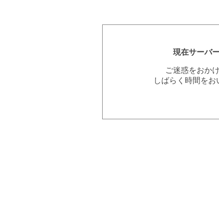
現在サーバ
ご迷惑をおか
しばらく時間をお