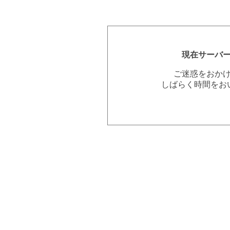
現在サーバ
ご迷惑をおか
しばらく時間をお