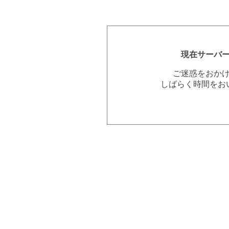
現在サーバ
ご迷惑をおか
しばらく時間をお