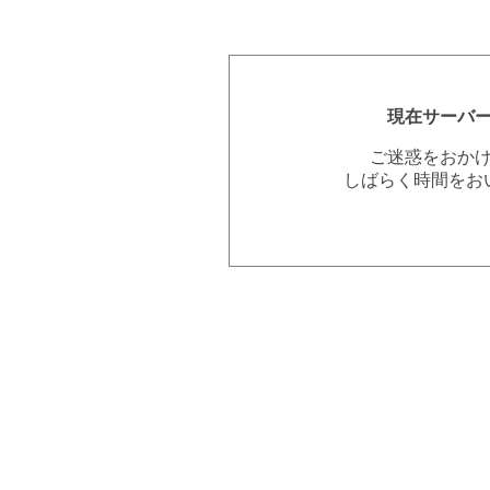
現在サーバ
ご迷惑をおか
しばらく時間をお