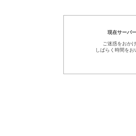
現在サーバ
ご迷惑をおか
しばらく時間をお