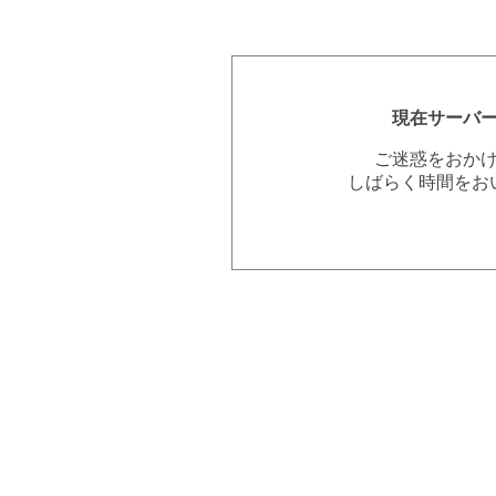
現在サーバ
ご迷惑をおか
しばらく時間をお