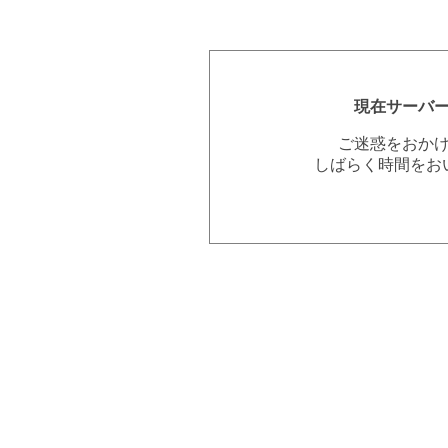
現在サーバ
ご迷惑をおか
しばらく時間をお