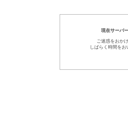
現在サーバ
ご迷惑をおか
しばらく時間をお