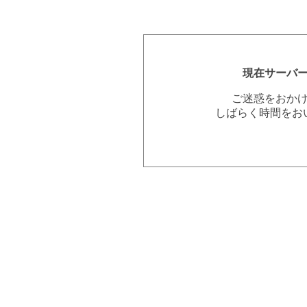
現在サーバ
ご迷惑をおか
しばらく時間をお