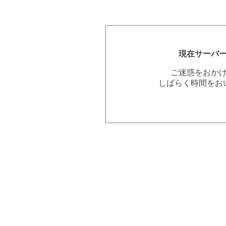
現在サーバ
ご迷惑をおか
しばらく時間をお