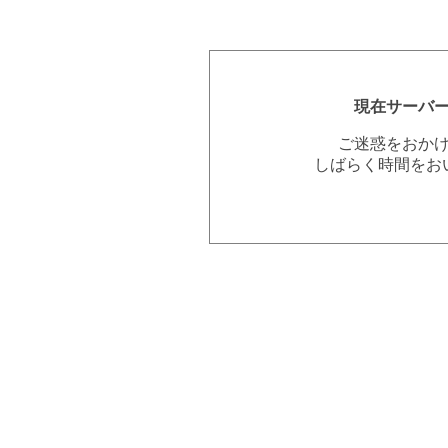
現在サーバ
ご迷惑をおか
しばらく時間をお