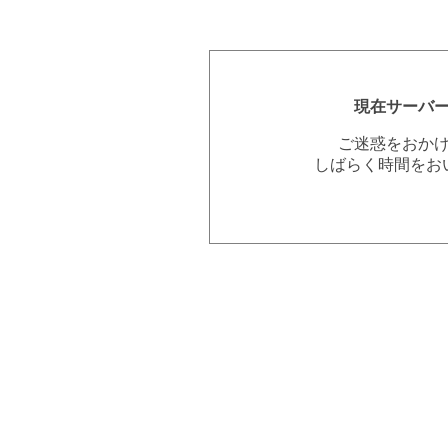
現在サーバ
ご迷惑をおか
しばらく時間をお