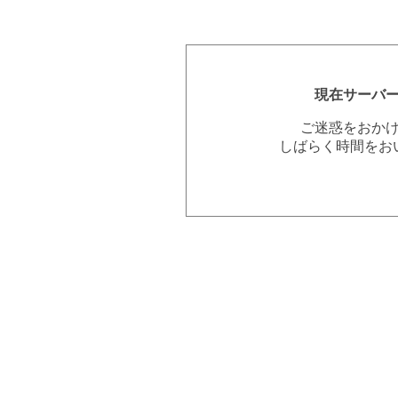
現在サーバ
ご迷惑をおか
しばらく時間をお