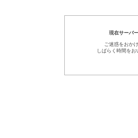
現在サーバ
ご迷惑をおか
しばらく時間をお